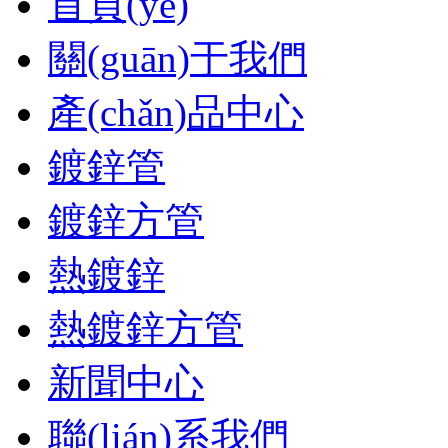
首頁(yè)
關(guān)于我們
產(chǎn)品中心
鍍鋅管
鍍鋅方管
熱鍍鋅
熱鍍鋅方管
新聞中心
聯(lián)系我們