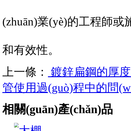
(zhuān)業(yè)的工程
和有效性。
上一條：
鍍鋅扁鋼的厚度
管使用過(guò)程中的問(w
相關(guān)產(chǎn)品