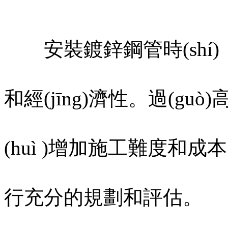
安裝鍍鋅鋼管時(shí)
和經(jīng)濟性。過(gu
(huì )增加施工難度和成本
行充分的規劃和評估。