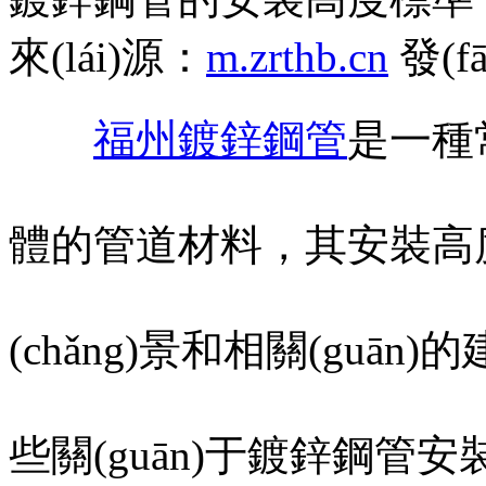
來(lái)源：
m.zrthb.cn
發(f
福州鍍鋅鋼管
是一種常
體的管道材料，其安裝
(chǎng)景和相關(guān)的
些關(guān)于鍍鋅鋼管