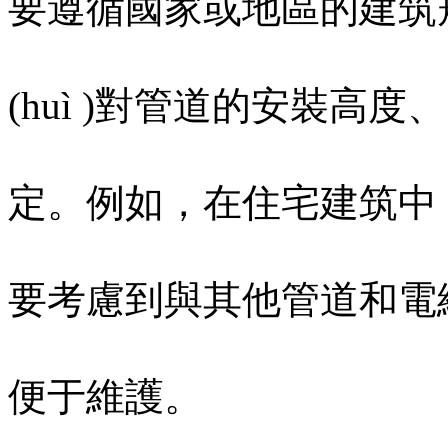
要遵循國家或地區的建筑規范
(huì )對管道的安裝高度
定。例如，在住宅建
要考慮到與其他管道和電線(x
便于維護。