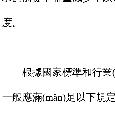
度。
根據國家標準和行業(yè)實
一般應滿(mǎn)足以下規