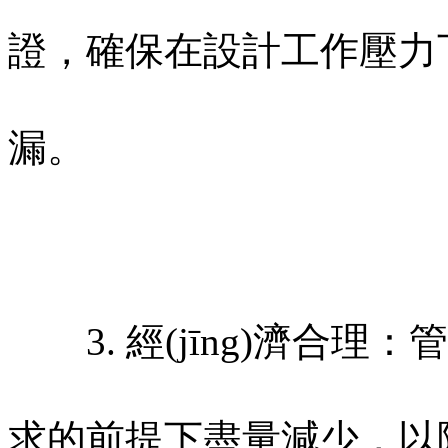
證，確保在設計工作壓力下不
漏。
3. 經(jīng)濟合理：
求的前提下盡量減少，