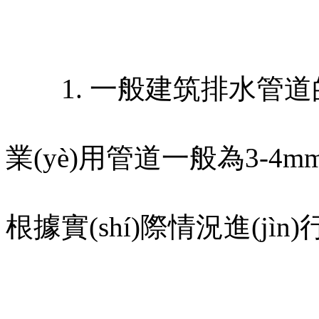
1. 一般建筑排水管道的
業(yè)用管道一般為3-
根據實(shí)際情況進(jìn)行