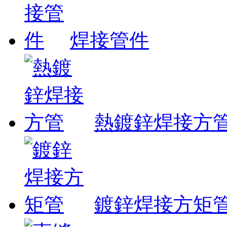
焊接管件
熱鍍鋅焊接方
鍍鋅焊接方矩