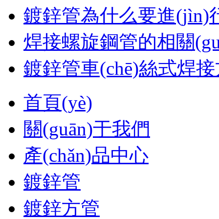
鍍鋅管為什么要進(jìn
焊接螺旋鋼管的相關(gu
鍍鋅管車(chē)絲式焊
首頁(yè)
關(guān)于我們
產(chǎn)品中心
鍍鋅管
鍍鋅方管