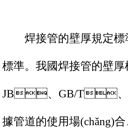
焊接管的壁厚規定標準主
標準。我國焊接管的壁
JB、GB/T、
據管道的使用場(chǎng)合