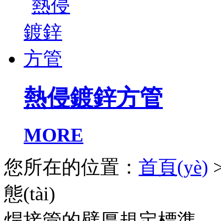
熱侵鍍鋅方管
MORE
您所在的位置：
首頁(yè)
態(tài)
焊接管的壁厚規定標準