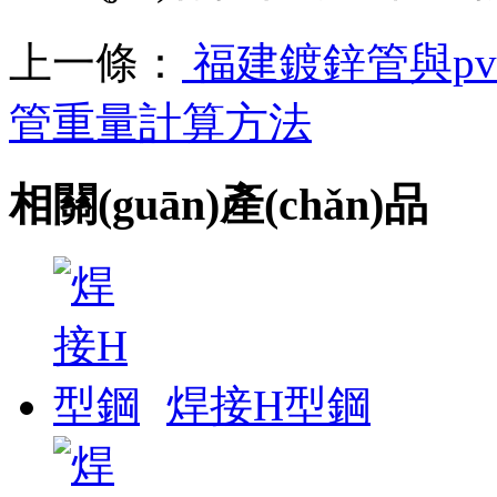
上一條：
福建鍍鋅管與pv
管重量計算方法
相關(guān)產(chǎn)品
焊接H型鋼